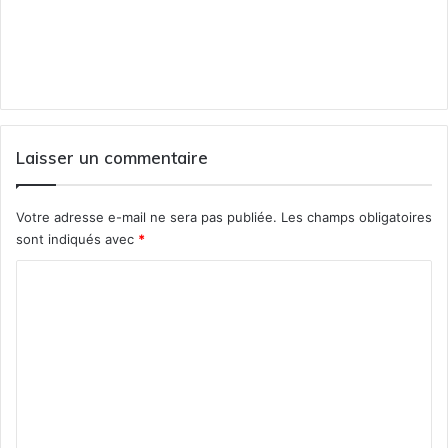
Laisser un commentaire
Votre adresse e-mail ne sera pas publiée.
Les champs obligatoires
sont indiqués avec
*
C
o
m
m
e
n