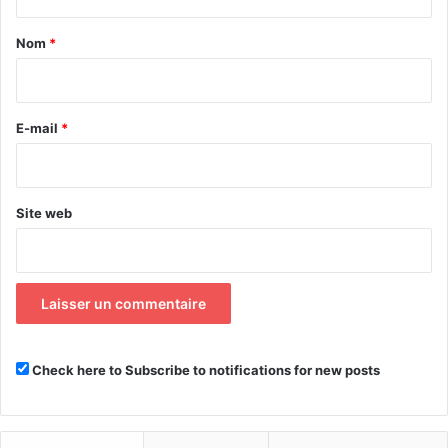
t
a
Nom
*
i
r
e
E-mail
*
*
Site web
Check here to Subscribe to notifications for new posts