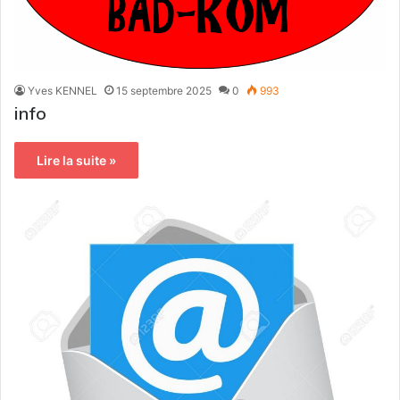
Yves KENNEL
15 septembre 2025
0
993
info
Lire la suite »